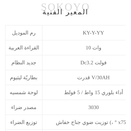
المعير الفنية
KY-Y-YY
رم الموديل
10 وات
القراءة العربية
Dc3.2 فولت
جديد النظام
قدرت V/30AH
بطاريّة ليثيوم
أداء بلوري 15 واط / 5 فولط
لوحة شمسيه
3030
مصدر ضراء
وزيت ضوي جناح خفاش (، ° x75 °)
توزيع الضراء