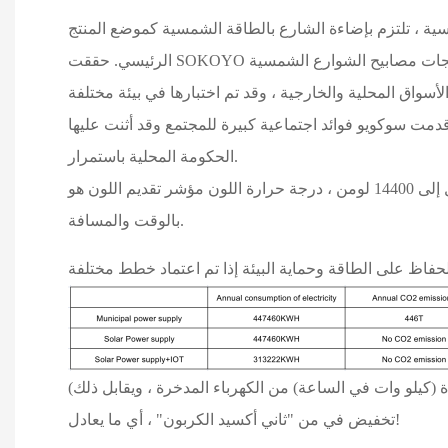
ية ، تلتزم بإضاءة الشارع بالطاقة الشمسية كموضع المنتج
الرئيسي. حققت SOKOYO جميع المنتجات البحث والتطوير المستقل ، الإنتاج المستقل. في الوقت الحالي ، يمكن تطبيق ما يقرب من مليون مجموعة من منتجات مصابيح الشوارع الشمسية
مصابيح الشوارع الشمسية كلها في واحد. قدمت سوكويو فوائد اجتماعية كبيرة للمجتمع وقد أثنت عليها
الحكومة المحلية باستمرار.
تصميم المشروع: ارتفاع عمود المصباح 10 أمتار ، قوة مصدر الضوء 80 واط ، إجمالي تدفق الضوء يصل إلى 14400 لومن ، درجة حرارة اللون مؤشر تقديم اللون هو ≥ Ra70 ، ويمكن التحكم فيه
بالوقت والمسافة.
(نحن نأخذ توليد الطاقة التي تعمل بالفحم كمرجع لحساب فوائد توفير الكهرباء وتقليل الانبعاثات. وفقًا لإحصائيات الخبراء: درجة واحدة (كيلو وات في الساعة) من الكهرباء المدخرة ، ويقابل ذلك
تخفيض في من "ثاني أكسيد الكربون" ، أي ما يعادل!