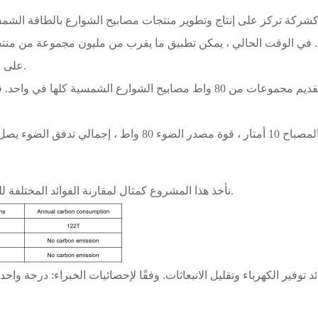
شركة تركز على إنتاج وتطوير منتجات مصابيح الشوارع بالطاقة الشمس
على الأسواق المحلية والخارجية ، وقد تم اختبارها في بيئة مختلفة.
في ، شاركت سوكويو في بناء مشروع جديد في الصين. تم تقديم مجموعات من 80 واط 
نأخذ هذا المشروع كمثال لمقارنة الفوائد المختلفة للحفاظ على الطاقة وحماية البيئة إذا تم اعتماد خطط مختلفة.