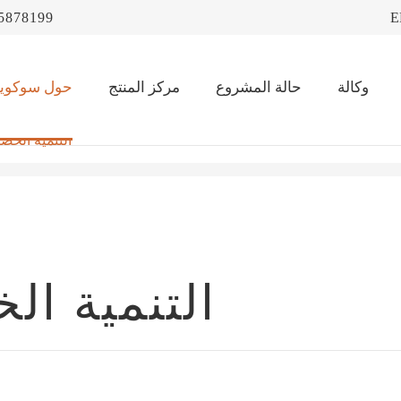
5878199
E
وكالة
حالة المشروع
مركز المنتج
حول سوكويو
التنمية الخض
التنمية ال