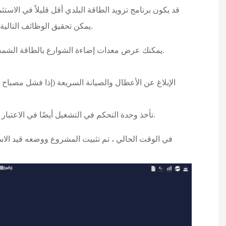
قد يكون برنامج تزويد الطاقة البلدي أقل قليلاً في الاستث
بالنظر إلى راحة تصحيح الأخطاء الضوئية الأخيرة وصيانتها ، اعتمد المشروع أخيرًا برنامج IOT الشمسي. وحدة تنظيم والتحكم IoT ، يمكن تحقيق الوظائف التالية.
1. يمكنك عرض معدات إضاءة الشوارع بالطاقة الشمسية المباشرة والبيانات التاريخية (كمية الشحن اليومي ، كمية التفريغ اليومي ، جهد المعدات ، تيار المعدات ، طاقة المعدات ، إلخ).
4. تأخذ وحدة التحكم في التشغيل أيضًا في الاعتبار وظيفة تصحيح الأخطاء موفرة للطاقة ، والتي يمكن ضبطها وفقًا للاستخدام الفعلي للعميل والظروف البيئية وغيرها من الظروف.
في الوقت الحالي ، تم تثبيت المشروع ووضعه قيد الاستخد