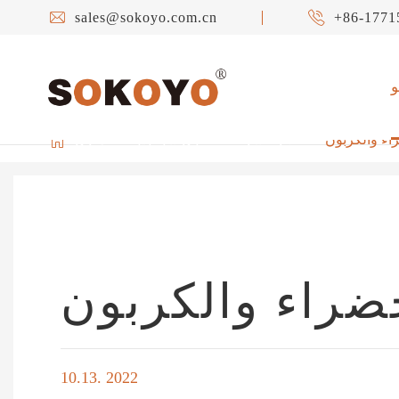


sales@sokoyo.com.cn
+86-1771

راء والكربون
أخبار الشركة
حول سوكويو
المنزل
خضراء والكربون
10.13. 2022