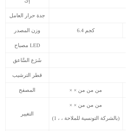
إك
جدة حرار العامل
6.4 كجم
وزن المصدر
مصباح LED
شَرَع السَّاعق
قطر الترشيب
× × من من من
المصفح
× × من من من
التغيير
(1 ، ، بالشركة التونسية للملاحة)