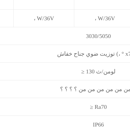
، W/36V
، W/36V
3030/5050
ح خفاش (، ° x75 °)
≥ 130 لومن/ث
≥ Ra70
IP66