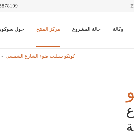
5878199
E
وكالة
حالة المشروع
مركز المنتج
حول سوكويو
كونكو سبليت ضوء الشارع الشمسي
ع
ة