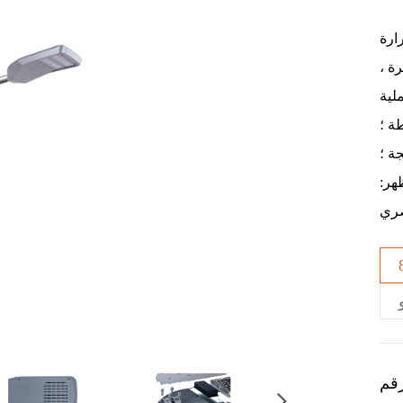
ارة
رة ،
لية
ة ؛
ة ؛
هر:
