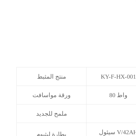
KY-F-HX-001
منتج المثبط
80 واط
ورقة مواسافت
ملمح للجديد
يئول V/42AH
بطارة ليثيوم