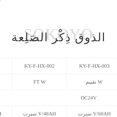
الذوق ذِكْر الصَلِعة
KY-F-HX-002
KY-F-HX-003
تقييم W
FT W
DC24V
سيرت V/60AH
سيرت V/48AH
س