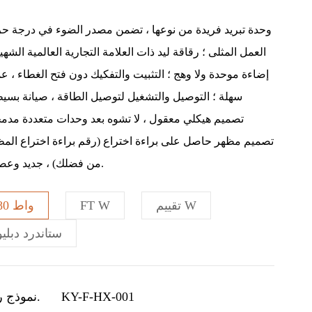
وحدة تبريد فريدة من نوعها ، تضمن مصدر الضوء في درجة حر
العمل المثلى ؛ رقاقة ليد ذات العلامة التجارية العالمية الشهي
إضاءة موحدة ولا وهج ؛ التثبيت والتفكيك دون فتح الغطاء ، عم
سهلة ؛ التوصيل والتشغيل لتوصيل الطاقة ، صيانة بسيط
تصميم هيكلي معقول ، لا تشوه بعد وحدات متعددة مدمج
تصميم مظهر حاصل على براءة اختراع (رقم براءة اختراع المظ
من فضلك) ، جديد وعصري.
تقييم W
FT W
80 واط
ستاندرد دبليو
KY-F-HX-001
نموذج رقم.