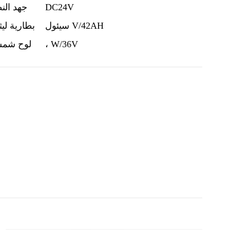
DC24V
جهد الن
سيئول V/42AH
بطارية ليث
، W/36V
لوح شم